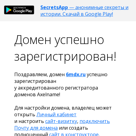
SecretsApp
— анонимные секреты и
истории. Скачай в Google Play!
Домен успешно
зарегистрирован!
Поздравляем, домен
6mdx.ru
успешно
зарегистрирован
у аккредитованного регистратора
доменов Axelname!
Для настройки домена, владелец может
открыть
Личный кабинет
и настроить
сайт-визитку
,
подключить
Почту для домена
или создать
полноценный
сайт в конструкторе
.